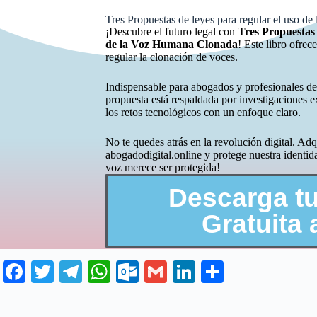
Tres Propuestas de leyes para regular el uso d
¡Descubre el futuro legal con
Tres Propuestas
de la Voz Humana Clonada
! Este libro ofrec
regular la clonación de voces.
Indispensable para abogados y profesionales del
propuesta está respaldada por investigaciones e
los retos tecnológicos con un enfoque claro.
No te quedes atrás en la revolución digital. Adq
abogadodigital.online y protege nuestra identida
voz merece ser protegida!
Descarga tu
Gratuita 
Fa
T
Te
W
O
G
Li
C
ce
wi
le
ha
ut
m
nk
o