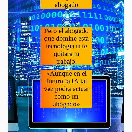
abogado
Pero el abogado
que domine esta
tecnologia si te
quitara tu
trabajo.
«Aunque en el
futuro la IA tal
vez podra actuar
como un
abogado»