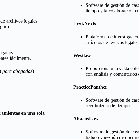
Software de gestión de caso
tiempo y la colaboración e
e archivos legales.
LexisNexis
eguro.
Plataforma de investigación
artículos de revistas legales
bogados.
Westlaw
entes fácilmente.
Proporciona una vasta cole
m para abogados
)
con análisis y comentarios 
PracticePanther
.
Software de gestión de caso
seguimiento de tiempo.
ramientas en una sola
AbacusLaw
Software de gestión de caso
trabajo y gestión de docum