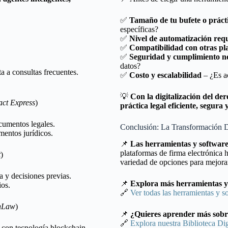
✅
Tamaño de tu bufete o prácti
específicas?
✅
Nivel de automatización req
✅
Compatibilidad con otras pl
✅
Seguridad y cumplimiento n
datos?
 a consultas frecuentes.
✅
Costo y escalabilidad
– ¿Es ac
💡
Con la digitalización del de
act Express
)
práctica legal eficiente, segura 
cumentos legales.
Conclusión: La Transformación D
entos jurídicos.
📌
Las herramientas y software 
plataformas de firma electrónica h
t
)
variedad de opciones para mejorar 
a y decisiones previas.
📌
Explora más herramientas y e
ios.
🔗
Ver todas las herramientas y 
enLaw
)
📌
¿Quieres aprender más sobre i
🔗
Explora nuestra Biblioteca Dig
 con tecnología blockchain.