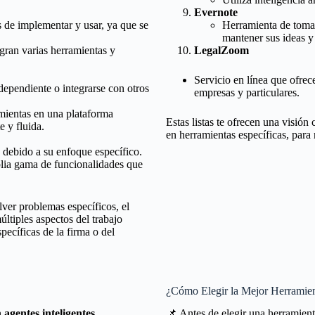
Evernote
s de implementar y usar, ya que se
Herramienta de toma 
mantener sus ideas 
gran varias herramientas y
LegalZoom
Servicio en línea que ofre
ependiente o integrarse con otros
empresas y particulares.
mientas en una plataforma
Estas listas te ofrecen una visión
 y fluida.
en herramientas específicas, para m
debido a su enfoque específico.
lia gama de funcionalidades que
lver problemas específicos, el
ltiples aspectos del trabajo
pecíficas de la firma o del
¿Cómo Elegir la Mejor Herramient
n
agentes inteligentes,
📌 Antes de elegir una herramient