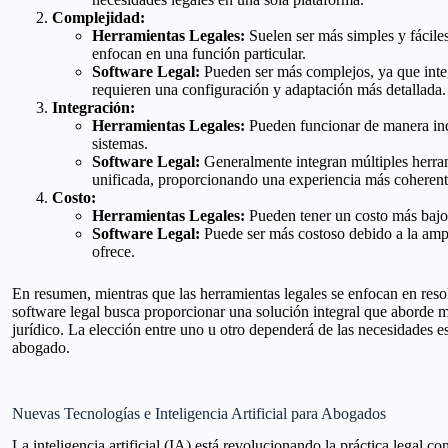
Complejidad:
Herramientas Legales:
Suelen ser más simples y fácile
enfocan en una función particular.
Software Legal:
Pueden ser más complejos, ya que inte
requieren una configuración y adaptación más detallada.
Integración:
Herramientas Legales:
Pueden funcionar de manera ind
sistemas.
Software Legal:
Generalmente integran múltiples herra
unificada, proporcionando una experiencia más coherente
Costo:
Herramientas Legales:
Pueden tener un costo más bajo 
Software Legal:
Puede ser más costoso debido a la amp
ofrece.
En resumen, mientras que las herramientas legales se enfocan en reso
software legal busca proporcionar una solución integral que aborde mú
jurídico. La elección entre uno u otro dependerá de las necesidades es
abogado.
Nuevas Tecnologías e Inteligencia Artificial para Abogados
La inteligencia artificial (IA) está revolucionando la práctica legal co