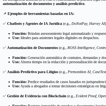
automatización de documentos y análisis predictivo
.
📌
Ejemplos de herramientas basadas en IA:
✅
Chatbots y Agentes de IA Jurídica
(e.g.,
DoNotPay, Harvey AI
)
Función:
Brindan asesoramiento legal automatizado y respuesta
Uso:
Ideales para asistentes legales digitales en despachos.
✅
Automatización de Documentos
(e.g.,
ROSS Intelligence, Contr
Función:
Generación automática de contratos, demandas y do
Uso:
Ahorra tiempo en la redacción y personalización de docum
✅
Análisis Predictivo para Litigios
(e.g.,
Premonition AI, CaseTex
Función:
Predice resultados de casos basados en jurisprudenci
Uso:
Ayuda a abogados a tomar decisiones estratégicas en litig
✅
Gestión de Evidencia con Blockchain
(e.g.,
Evident Proof, Op
Función:
Registro inmutable de pruebas y documentos legales