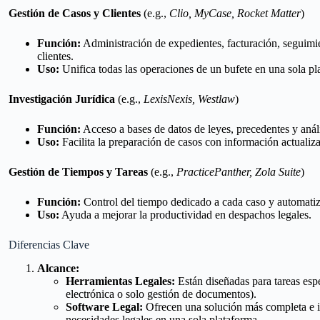
Gestión de Casos y Clientes
(e.g.,
Clio, MyCase, Rocket Matter
)
Función:
Administración de expedientes, facturación, seguim
clientes.
Uso:
Unifica todas las operaciones de un bufete en una sola pl
Investigación Jurídica
(e.g.,
LexisNexis, Westlaw
)
Función:
Acceso a bases de datos de leyes, precedentes y análi
Uso:
Facilita la preparación de casos con información actualiz
Gestión de Tiempos y Tareas
(e.g.,
PracticePanther, Zola Suite
)
Función:
Control del tiempo dedicado a cada caso y automatiza
Uso:
Ayuda a mejorar la productividad en despachos legales.
Diferencias Clave
Alcance:
Herramientas Legales:
Están diseñadas para tareas espe
electrónica o solo gestión de documentos).
Software Legal:
Ofrecen una solución más completa e i
necesidades legales en una sola plataforma.