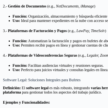
2.-
Gestión de Documentos
(e.g.,
NetDocuments, iManage
)
Función:
Organización, almacenamiento y búsqueda eficiente d
Uso:
Ideal para mantener expedientes en la nube con acceso s
3.-
Plataformas de Facturación y Pagos
(e.g.,
LawPay, TimeSolv
)
Función:
Automatizan la facturación y pagos en bufetes de a
Uso:
Permiten recibir pagos en línea y gestionar cuentas de cli
4.-
Plataformas de Videoconferencias Seguras
(e.g.,
Legaler, Zoo
Función:
Facilitan audiencias virtuales y reuniones seguras.
Uso:
Perfecto para juicios virtuales y consultas legales en línea
Software Legal: Soluciones Integrales para Bufetes
Definición:
El
software legal
es más robusto, integrando
varias her
plataforma
para gestionar todos los aspectos del trabajo jurídico.
Ejemplos y Funcionalidades: