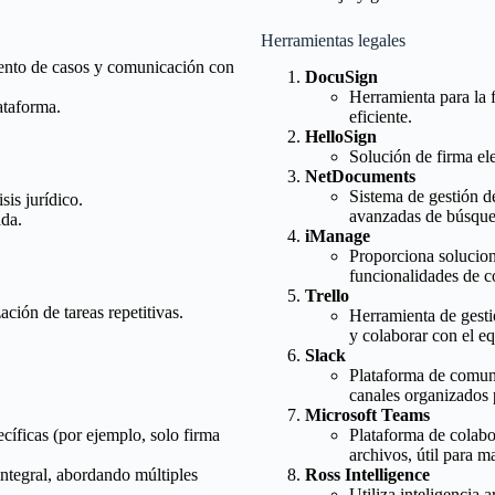
Herramientas legales
iento de casos y comunicación con
DocuSign
Herramienta para la 
ataforma.
eficiente.
HelloSign
Solución de firma ele
NetDocuments
Sistema de gestión d
sis jurídico.
avanzadas de búsque
ada.
iManage
Proporciona solucion
funcionalidades de c
Trello
ción de tareas repetitivas.
Herramienta de gesti
y colaborar con el e
Slack
Plataforma de comunic
canales organizados 
Microsoft Teams
cíficas (por ejemplo, solo firma
Plataforma de colabo
archivos, útil para m
ntegral, abordando múltiples
Ross Intelligence
Utiliza inteligencia a