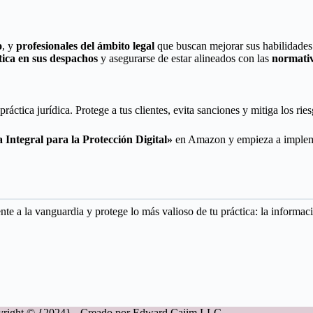
o
, y
profesionales del ámbito legal
que buscan mejorar sus habilidades 
ica en sus despachos
y asegurarse de estar alineados con las
normativ
práctica jurídica. Protege a tus clientes, evita sanciones y mitiga los rie
Integral para la Protección Digital»
en Amazon y empieza a implement
te a la vanguardia y protege lo más valioso de tu práctica: la informaci
right © {2024} - Creado por Edward Cajim LLC