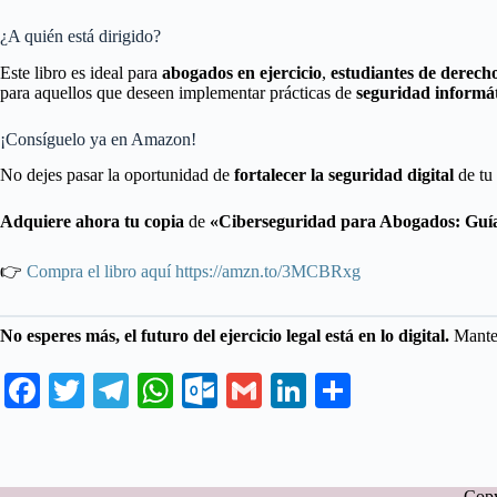
¿A quién está dirigido?
Este libro es ideal para
abogados en ejercicio
,
estudiantes de derech
para aquellos que deseen implementar prácticas de
seguridad informát
¡Consíguelo ya en Amazon!
No dejes pasar la oportunidad de
fortalecer la seguridad digital
de tu 
Adquiere ahora tu copia
de
«Ciberseguridad para Abogados: Guía 
👉
Compra el libro aquí
https://amzn.to/3MCBRxg
No esperes más, el futuro del ejercicio legal está en lo digital.
Manten
Fa
T
Te
W
O
G
Li
C
ce
wi
le
ha
ut
m
nk
o
bo
tte
gr
ts
lo
ail
ed
m
Copy