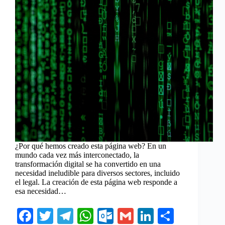
¿Por qué hemos creado esta página web? En un
mundo cada vez más interconectado, la
transformación digital se ha convertido en una
necesidad ineludible para diversos sectores, incluido
el legal. La creación de esta página web responde a
esa necesidad…
Fa
T
Te
W
O
G
Li
C